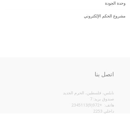
وحدة الجودة
مشروع الحكم الإلكتروني
اتصل بنا
نابلس، فلسطين، الحرم الجديد
صندوق بريد: 7
هاتف: +972(9)2345113
داخلي 2253
eng@najah.edu
المزيد