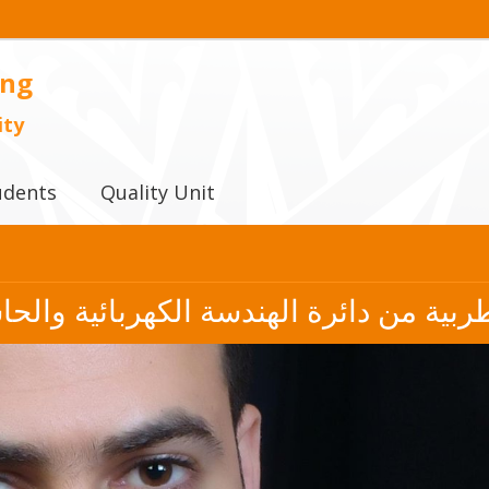
ing
ity
udents
Quality Unit