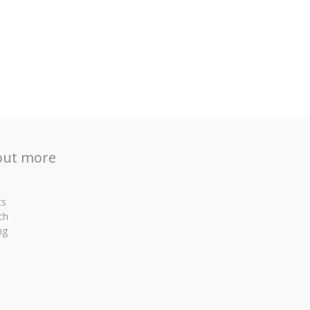
out more
ts
ch
ng