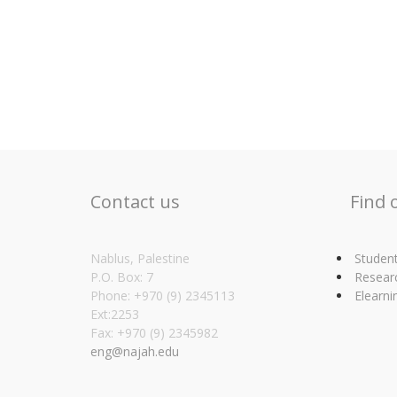
Contact us
Find 
Nablus, Palestine
Studen
P.O. Box: 7
Resear
Phone: +970 (9) 2345113
Elearni
Ext:2253
Fax: +970 (9) 2345982
eng@najah.edu