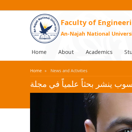
Faculty of Engineer
An-Najah National Univers
Home
About
Academics
St
Home
News and Activities